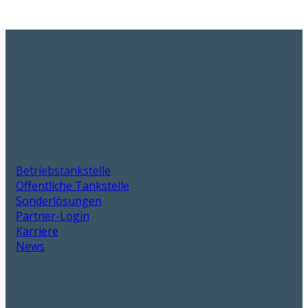
Novotec GmbH
Von der kleinen Betriebstankstelle bis hin zur
großen, öffentlichen Automatentankstelle bietet
Ihnen das NOVOTEC-Portfolio ein passendes
Gesamtpaket.
Systeme
Betriebstankstelle
Öffentliche Tankstelle
Sonderlösungen
Partner-Login
Karriere
News
Kontakt
NOVOTEC Computer-Systeme GmbH