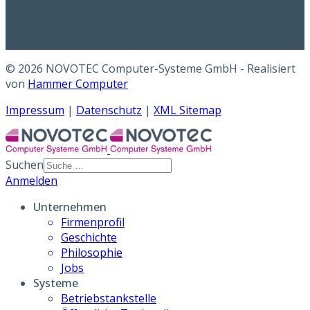
Greschbachstraße 29, 76229 Karlsruhe
E-Mail: info@novotec.org, Internet:
www.novotec.org
© 2026 NOVOTEC Computer-Systeme GmbH - Realisiert
von
Hammer Computer
Impressum
|
Datenschutz
|
XML Sitemap
Suchen
Anmelden
Unternehmen
Firmenprofil
Geschichte
Philosophie
Jobs
Systeme
Betriebstankstelle