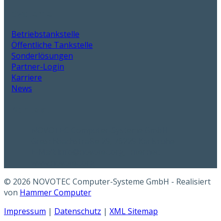
Systeme
Betriebstankstelle
Öffentliche Tankstelle
Sonderlösungen
Partner-Login
Karriere
News
Kontakt
NOVOTEC Computer-Systeme GmbH
Greschbachstraße 29, 76229 Karlsruhe
E-Mail: info@novotec.org, Internet:
www.novotec.org
© 2026 NOVOTEC Computer-Systeme GmbH - Realisiert
von
Hammer Computer
Impressum
|
Datenschutz
|
XML Sitemap