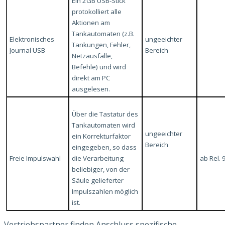
Ein 2GB USB-Stick
protokolliert alle
Aktionen am
Tankautomaten (z.B.
Elektronisches
ungeeichter
Tankungen, Fehler,
Journal USB
Bereich
Netzausfälle,
Befehle) und wird
direkt am PC
ausgelesen.
Über die Tastatur des
Tankautomaten wird
ungeeichter
ein Korrekturfaktor
Bereich
eingegeben, so dass
Freie Impulswahl
die Verarbeitung
ab Rel. 
beliebiger, von der
Säule gelieferter
Impulszahlen möglich
ist.
Vertriebspartner finden Anschluss spezifische