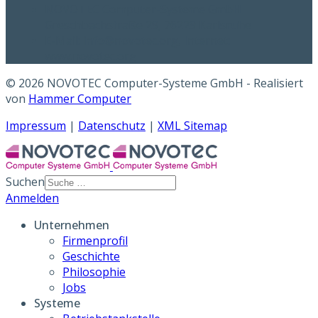
NOVOTEC Computer-Systeme GmbH
Greschbachstraße 29, 76229 Karlsruhe
E-Mail: info@novotec.org, Internet:
www.novotec.org
© 2026 NOVOTEC Computer-Systeme GmbH - Realisiert
von
Hammer Computer
Impressum
|
Datenschutz
|
XML Sitemap
Suchen
Anmelden
Unternehmen
Firmenprofil
Geschichte
Philosophie
Jobs
Systeme