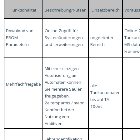
Funktionalität
Beschreibung/Nutzen
Einsatzbereich
Voraus
Download von
Online-Zugriff für
Online-Z
PROM-
Systemänderungen
ungeeichter
Tankau
Parametern
und -erweiterungen
Bereich
MS dotn
Framewo
Mit einer einzigen
Autorisierung am
Automaten können
Mehrfachfreigabe
alle
Sie mehrere Säulen
Tankautomaten
freigegeben.
bis auf TA-
Zeitersparnis / mehr
100ec
Komfort bei der
Nutzung von
Additiven.
Fahreridentifikation