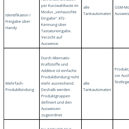
per Kurzwahltaste im
alle
GSM-Mo
Modus „vertauschte
Tankautomaten
Ausweis
Identifikation /
Eingabe“. Kfz-
Freigabe über
Kennung über
Handy
Tastatureingabe.
Verzicht auf
Ausweise.
Durch Alternativ-
Kraftstoffe und
Produk
Additive ist einfache
vor Aus
Produktbindung nicht
festleg
Mehrfach-
mehr ausreichend.
alle
Produktbindung
Deshalb werden
Tankautomaten
Produktgruppen
definiert und den
Ausweisen
zugeordnet.