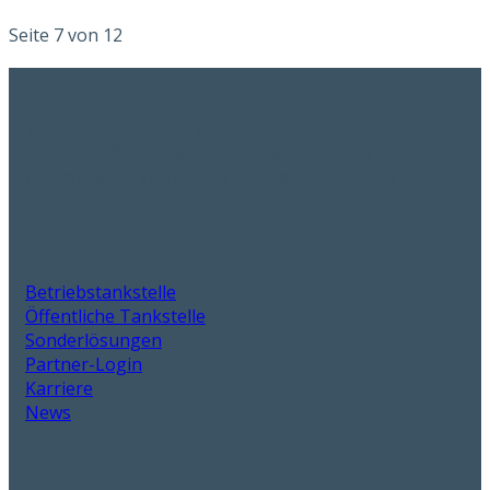
Seite 7 von 12
Novotec GmbH
Von der kleinen Betriebstankstelle bis hin zur
großen, öffentlichen Automatentankstelle bietet
Ihnen das NOVOTEC-Portfolio ein passendes
Gesamtpaket.
Systeme
Betriebstankstelle
Öffentliche Tankstelle
Sonderlösungen
Partner-Login
Karriere
News
Kontakt